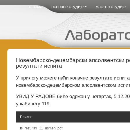
Cirilica Meni
о нама
основне студије
мастер студије
Новембарско-децембарски апсолвентски ро
резултати испита
У прилогу можете наћи коначне резултате испита
новембарско-децембарском апсолвентском испит
УВИД У РАДОВЕ биће одржан у четвртак, 5.12.202
у кабинету 119.
Прилог
ts_rezultati_11_usmeni.pdf