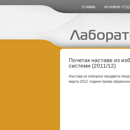
Cirilica Meni
о нама
основне студ
Почетак наставе из из
системи (2011/12)
Настава из изборног предмета Неуро
марта 2012. године према објављен