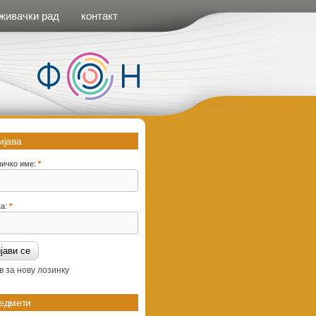
живачки рад
контакт
ијава
ничко име:
*
ка:
*
в за нову лозинку
едмети