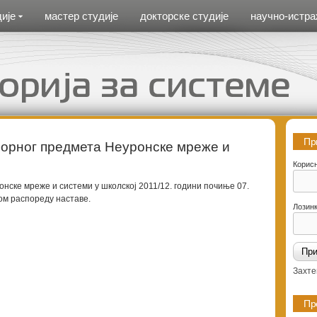
ије
мастер студије
докторске студије
научно-истра
Пр
борног предмета Неуронске мреже и
Корис
нске мреже и системи у школској 2011/12. години почиње 07.
ом распореду наставе.
Лозин
Захте
Пр