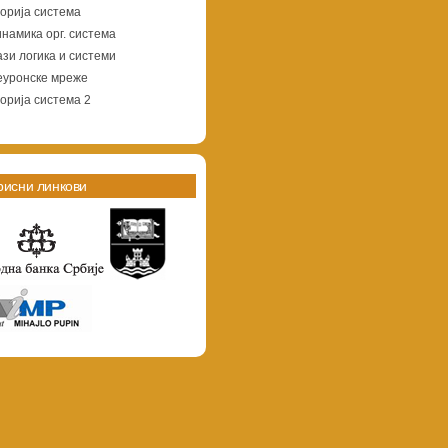
орија система
намика орг. система
зи логика и системи
еуронске мреже
орија система 2
рисни линкови