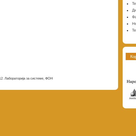
Те
Ди
Фа
Н
Те
Ко
12. Лабораторија за системе, ФОН